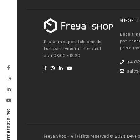
SUPORT 
Daca ai ne
poti cont
Iti oferim suport telefonic de
prin e-mai
Luni pana Vineri in intervalul
orar 08:00 – 18:30
+4 02
sales
Urmareste-ne:
Freya Shop – All rights reserved
© 2024. Devel