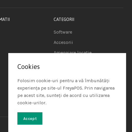
MATII
CATEGORII
Software
Accesorii
Amenajare locatie
POS - Puncte de vanzare
Cookies
Termeni si conditii
Folosim cookie-uri pentru a vă îmbunătăți
Politica de Cookie
experiența pe site-ul FreyaPOS. Prin navigarea
pe acest site, sunteți de acord cu utilizarea
Protectia Datelor cu
cookie-urilor.
Caracter Personal
Accept