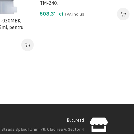
TM-240,
503,31
lei
TVA inclus
FI-030MBK,
5ml, pentru
Bucuresti
Strada Splaiul Unirii 76, Clădirea A, Sector 4