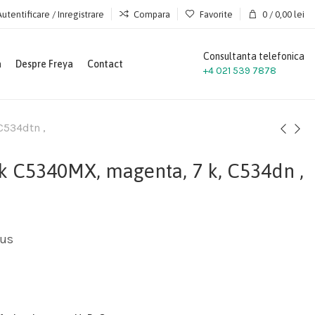
Autentificare / Inregistrare
Compara
Favorite
0
/
0,00
lei
Consultanta telefonica
a
Despre Freya
Contact
+4 021 539 7878
C534dtn ,
 C5340MX, magenta, 7 k, C534dn ,
lus