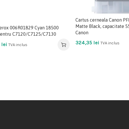
Cartus cerneala Canon P
Matte Black, capacitate 5
erox 006R01829 Cyan 18500
Canon
pentru C7120/C7125/C7130
324,35
lei
TVA inclus
2
lei
TVA inclus