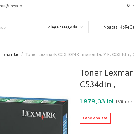
zari@freya.ro
Alege categoria
Noutati HoReC
primante
Toner Lexmark C5340MX, magenta, 7 k, C534dn , 
Toner Lexmark
C534dtn ,
1.878,03
lei
TVA inc
Stoc epuizat