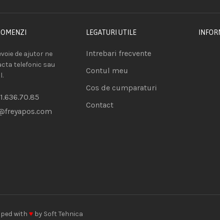
COMENZI
LEGATURI UTILE
INFOR
Intrebari frecvente
voie de ajutor ne
acta telefonic sau
Contul meu
l.
Cos de cumparaturi
1.636.70.85
Contact
@freyapos.com
oped with
♥
by
Soft Tehnica