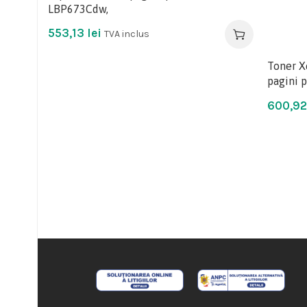
LBP673Cdw,
553,13
lei
TVA inclus
Toner X
pagini 
600,9