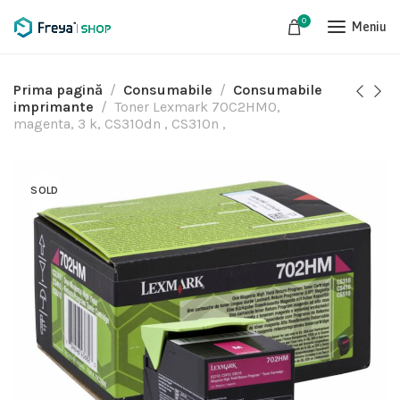
0
Meniu
Prima pagină
Consumabile
Consumabile
imprimante
Toner Lexmark 70C2HM0,
magenta, 3 k, CS310dn , CS310n ,
SOLD