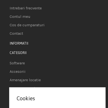
Intrebari frecvente
Contul meu
Cos de cumparaturi
Contact
INFORMATII
CATEGORII
Software
Accesorii
Amenajare locatie
POS - Puncte de vanzare
Cookies
Termeni si conditii
Politica de Cookie