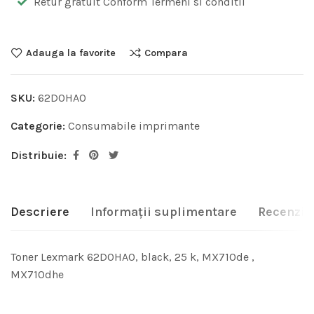
Retur gratuit Conform Termeni si conditii
Adauga la favorite
Compara
SKU:
62D0HA0
Categorie:
Consumabile imprimante
Distribuie:
Descriere
Informații suplimentare
Recenzii 
Toner Lexmark 62D0HA0, black, 25 k, MX710de ,
MX710dhe