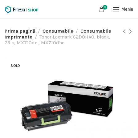
0
Meniu
Prima pagină
Consumabile
Consumabile
imprimante
Toner Lexmark 62D0HA0, black,
25 k, MX710de , MX710dhe
SOLD