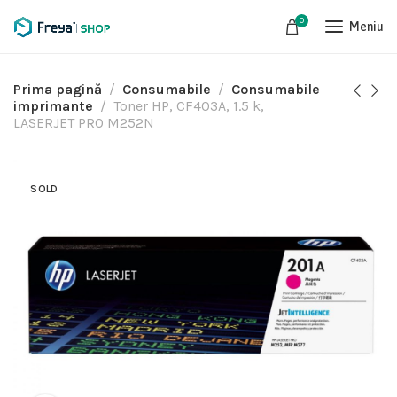
0
Meniu
Prima pagină
Consumabile
Consumabile
imprimante
Toner HP, CF403A, 1.5 k,
LASERJET PRO M252N
SOLD