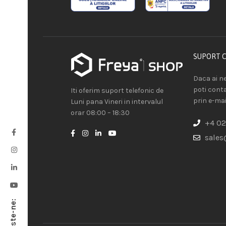
SUPORT 
Daca ai ne
poti cont
Iti oferim suport telefonic de
prin e-mai
Luni pana Vineri in intervalul
orar 08:00 – 18:30
+4 02
sales