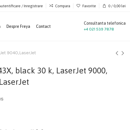
Autentificare / Inregistrare
Compara
Favorite
0
/
0,00
lei
Consultanta telefonica
a
Despre Freya
Contact
+4 021 539 7878
Jet 9040,LaserJet
X, black 30 k, LaserJet 9000,
LaserJet
us