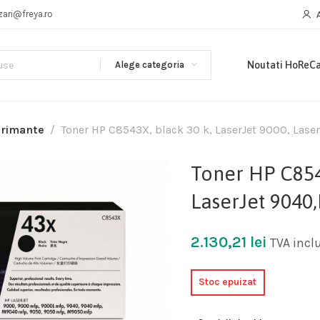
zari@freya.ro
Alege categoria
Noutati HoReC
primante
Toner HP C8543X, black 30 k, LaserJet 9000, Laser
Toner HP C8543
LaserJet 9040,
2.130,21
lei
TVA incl
Stoc epuizat