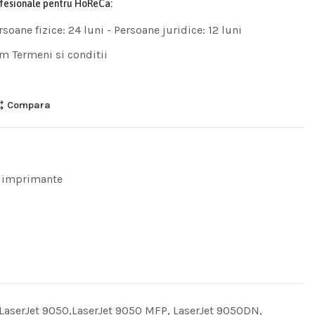
ofesionale pentru HoReCa:
rsoane fizice: 24 luni - Persoane juridice: 12 luni
m Termeni si conditii
Compara
 imprimante
 LaserJet 9050,LaserJet 9050 MFP, LaserJet 9050DN,