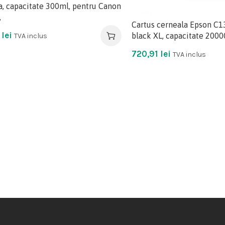
, capacitate 300ml, pentru Canon
,
Cartus cerneala Epson C
8
lei
black XL, capacitate 20000
TVA inclus
720,91
lei
TVA inclus