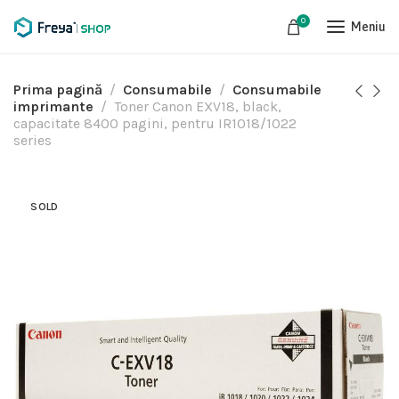
0
Meniu
Prima pagină
Consumabile
Consumabile
imprimante
Toner Canon EXV18, black,
capacitate 8400 pagini, pentru IR1018/1022
series
SOLD