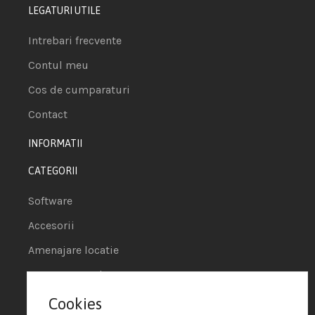
LEGATURI UTILE
Intrebari frecvente
Contul meu
Cos de cumparaturi
Contact
INFORMATII
CATEGORII
Software
Accesorii
Amenajare locatie
POS - Puncte de vanzare
Cookies
Termeni si conditii