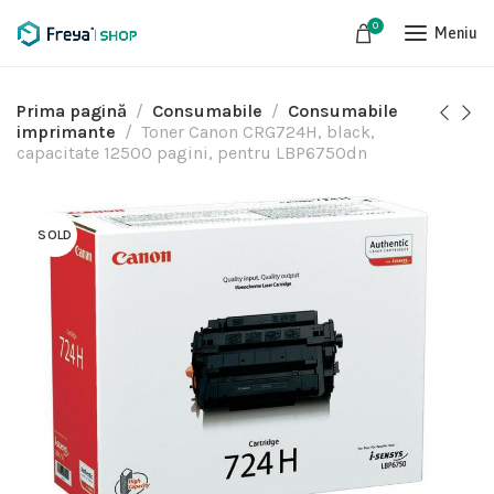
0
Meniu
Prima pagină
Consumabile
Consumabile
imprimante
Toner Canon CRG724H, black,
capacitate 12500 pagini, pentru LBP6750dn
SOLD