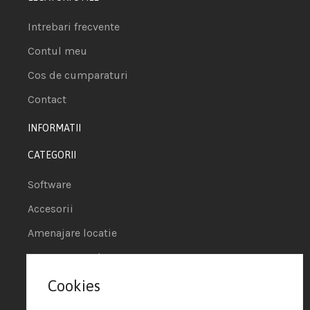
Intrebari frecvente
Contul meu
Cos de cumparaturi
Contact
INFORMATII
CATEGORII
Software
Accesorii
Amenajare locatie
POS - Puncte de vanzare
Cookies
Termeni si conditii