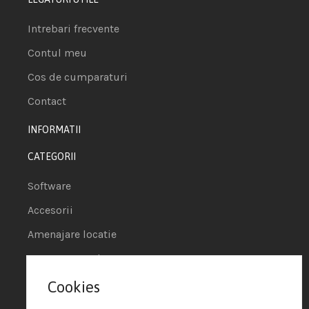
Intrebari frecvente
Contul meu
Cos de cumparaturi
Contact
INFORMATII
CATEGORII
Software
Accesorii
Amenajare locatie
POS - Puncte de vanzare
Cookies
Termeni si conditii