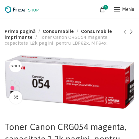
0
Meniu
Prima pagină
Consumabile
Consumabile
imprimante
Toner Canon CRG054 magenta,
capacitate 1.2k pagini, pentru LBP62x, MF64x.
SOLD
Toner Canon CRG054 magenta,
capacitate 1.2k pagini, pentru