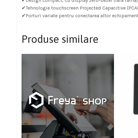
✔Design compact, cu display zero-bezel (fara ram
✔Tehnologie touchscreen Projected Capacitive (PC
✔Porturi variate pentru conectarea altor echipament
Produse similare