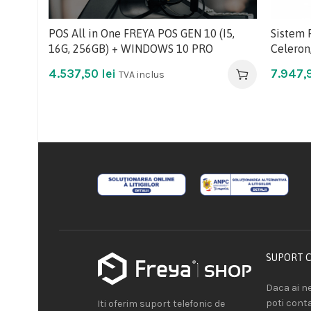
POS All in One FREYA POS GEN 10 (I5,
Sistem 
16G, 256GB) + WINDOWS 10 PRO
Celeron
4.537,50
lei
7.947,
TVA inclus
SUPORT 
Daca ai ne
poti cont
Iti oferim suport telefonic de