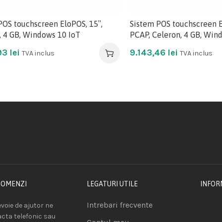
POS touchscreen EloPOS, 15″,
Sistem POS touchscreen E
, 4 GB, Windows 10 IoT
PCAP, Celeron, 4 GB, Win
93
lei
9.143,46
lei
TVA inclus
TVA inclus
COMENZI
LEGATURI UTILE
INFOR
Intrebari frecvente
voie de ajutor ne
acta telefonic sau