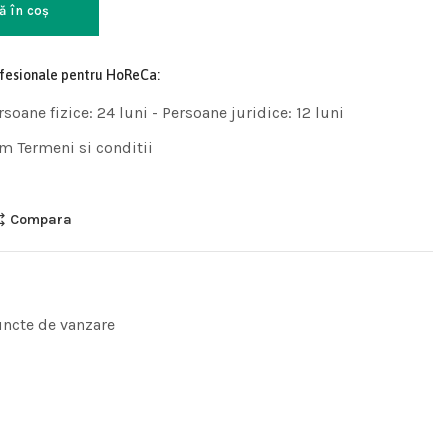
ă în coș
ofesionale pentru HoReCa:
rsoane fizice: 24 luni - Persoane juridice: 12 luni
m Termeni si conditii
Compara
uncte de vanzare