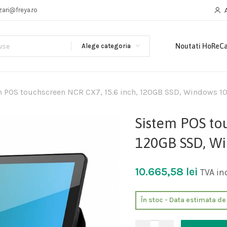
zari@freya.ro
Alege categoria
Noutati HoReC
 POS touchscreen NCR CX7, 15.6 inch, 120GB SSD, Windows 10 
Sistem POS to
120GB SSD, Wi
10.665,58
lei
TVA in
În stoc - Data estimata d