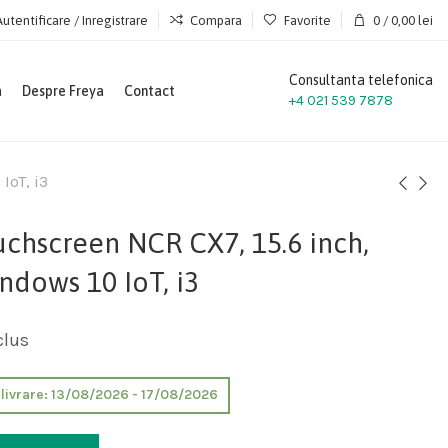
Autentificare / Inregistrare
Compara
Favorite
0
/
0,00
lei
Consultanta telefonica
a
Despre Freya
Contact
+4 021 539 7878
IoT, i3
uchscreen NCR CX7, 15.6 inch,
ndows 10 IoT, i3
clus
e livrare: 13/08/2026 - 17/08/2026