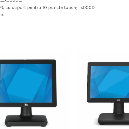
a);_x000D_
AP), cu suport pentru 10 puncte touch;_x000D_
e.