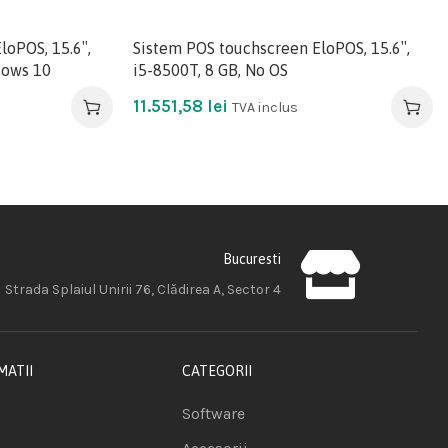
loPOS, 15.6″,
Sistem POS touchscreen EloPOS, 15.6″,
dows 10
i5-8500T, 8 GB, No OS
11.551,58
lei
TVA inclus
Bucuresti
Strada Splaiul Unirii 76, Clădirea A, Sector 4
MATII
CATEGORII
Software