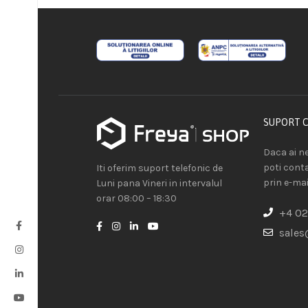
SUPORT 
Daca ai ne
poti cont
Iti oferim suport telefonic de
prin e-mai
Luni pana Vineri in intervalul
orar 08:00 – 18:30
+4 02
sales