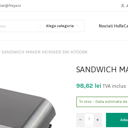
zari@freya.ro
Alege categoria
Noutati HoReC
SANDWICH MAKER HEINNER SM-H700BK
SANDWICH MA
98,62
lei
TVA inclus
În stoc - Data estimata d
Ada