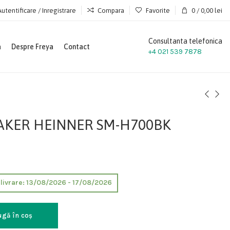
Autentificare / Inregistrare
Compara
Favorite
0
/
0,00
lei
Consultanta telefonica
a
Despre Freya
Contact
+4 021 539 7878
KER HEINNER SM-H700BK
e livrare: 13/08/2026 - 17/08/2026
ugă în coș