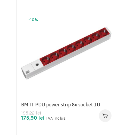
-10%
BM IT PDU power strip 8x socket 1U
195,22
lei
175,90
lei
TVA inclus