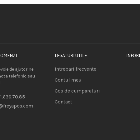
COMENZI
LEGATURI UTILE
INFOR
Intrebari frecvente
voie de ajutor ne
acta telefonic sau
Contul meu
l.
Cos de cumparaturi
1.636.70.85
Contact
@freyapos.com