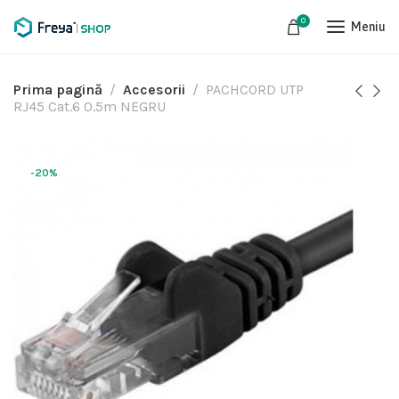
0
Meniu
Prima pagină
Accesorii
PACHCORD UTP
RJ45 Cat.6 0.5m NEGRU
-20%