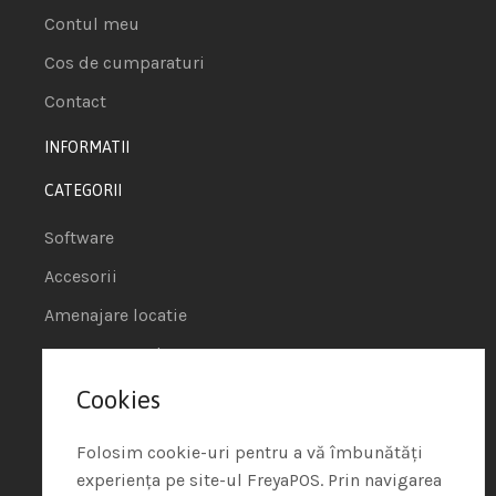
Contul meu
Cos de cumparaturi
Contact
INFORMATII
CATEGORII
Software
Accesorii
Amenajare locatie
POS - Puncte de vanzare
Cookies
Termeni si conditii
Politica de Cookie
Folosim cookie-uri pentru a vă îmbunătăți
experiența pe site-ul FreyaPOS. Prin navigarea
Protectia Datelor cu Caracter Personal