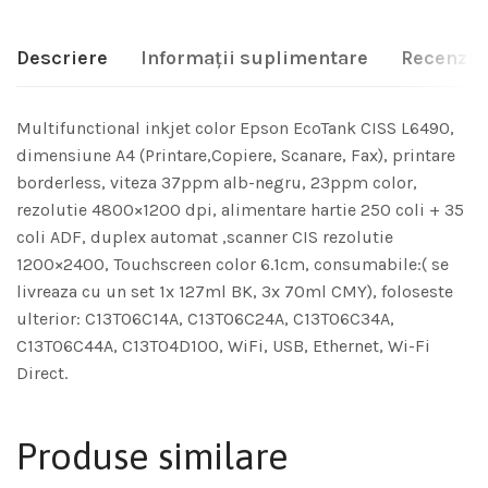
Descriere
Informații suplimentare
Recenzii 
Multifunctional inkjet color Epson EcoTank CISS L6490,
dimensiune A4 (Printare,Copiere, Scanare, Fax), printare
borderless, viteza 37ppm alb-negru, 23ppm color,
rezolutie 4800×1200 dpi, alimentare hartie 250 coli + 35
coli ADF, duplex automat ,scanner CIS rezolutie
1200×2400, Touchscreen color 6.1cm, consumabile:( se
livreaza cu un set 1x 127ml BK, 3x 70ml CMY), foloseste
ulterior: C13T06C14A, C13T06C24A, C13T06C34A,
C13T06C44A, C13T04D100, WiFi, USB, Ethernet, Wi-Fi
Direct.
Produse similare