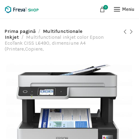
0
Meniu
Prima pagină
Multifunctionale
Inkjet
Multifunctional inkjet color Epson
EcoTank CISS L6490, dimensiune A4
(Printare,Copiere,