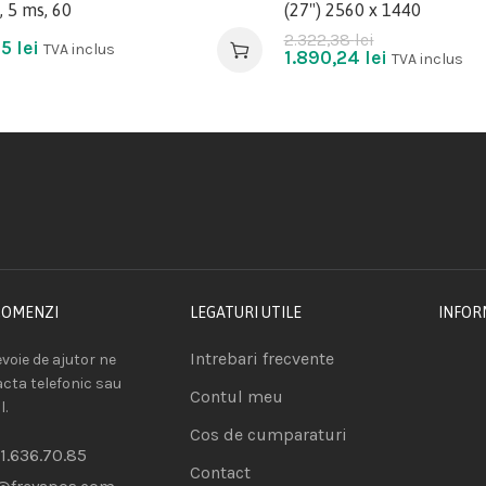
, 5 ms, 60
(27") 2560 x 1440
2.322,38
lei
55
lei
TVA inclus
1.890,24
lei
TVA inclus
COMENZI
LEGATURI UTILE
INFOR
Intrebari frecvente
voie de ajutor ne
acta telefonic sau
Contul meu
l.
Cos de cumparaturi
1.636.70.85
Contact