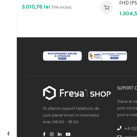
FHD IPS
3.010,76
lei
TVA inclus
1.304,
SUPORT 
Daca ai ne
poti cont
Iti oferim suport telefonic de
prin e-mai
Luni pana Vineri in intervalul
orar 08:00 – 18:30
+4 02