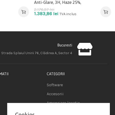
Anti-Glare, 3H, Haze 25%,
2.176,97
lei
1.383,86
lei
TVA inclus
Bucuresti
Strada Splaiul Unirii 76, Clădirea A, Sector 4
MATII
CATEGORII
Software
Accesorii
Amenajare locatie
POS - Puncte de vanzare
Cookies