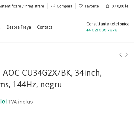
Autentificare / Inregistrare
Compara
Favorite
0
/
0,00
lei
Consultanta telefonica
a
Despre Freya
Contact
+4 021 539 7878
 AOC CU34G2X/BK, 34inch,
s, 144Hz, negru
lei
TVA inclus