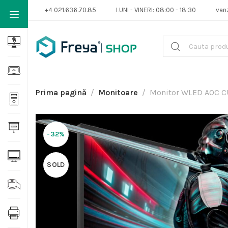
+4 021.636.70.85
LUNI - VINERI: 08:00 - 18:30
van
Prima pagină
Monitoare
Monitor WLED AOC CU
-32%
SOLD