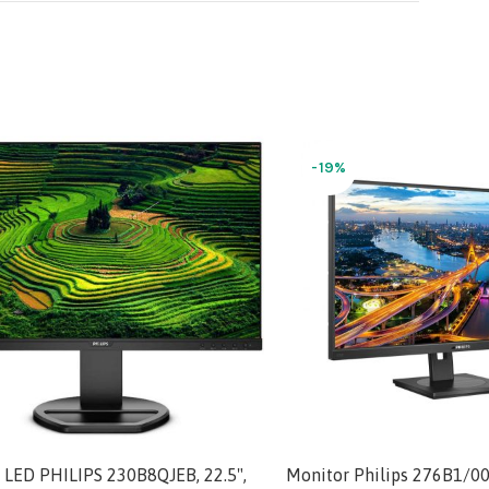
-19%
 LED PHILIPS 230B8QJEB, 22.5",
Monitor Philips 276B1/0