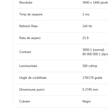
Rezolutie
3440 x 1440 pixeli
Timp de raspuns
1 ms
Refresh Rate
144 Hz
Rata de aspect
21:9
3000:1 (normal)
Contrast
80.000.000:1 (dyn
Luminozitate
300 cd/mp
Unghi de vizibilitate
178/178 grade
Dimensiune punct
0.2745 mm
Culoare
Negru