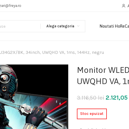
zari@freya.ro
Alege categoria
Noutati HoReC
34G2X/BK, 34inch, UWQHD VA, 1ms, 144Hz, negru
Monitor WLED
UWQHD VA, 1m
2.121,05
3.116,50
lei
Stoc epuizat