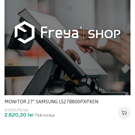
MONITOR 27" SAMSUNG LS27B800PXPXEN
3.012,79
lei
2.620,30
lei
TVA inclus