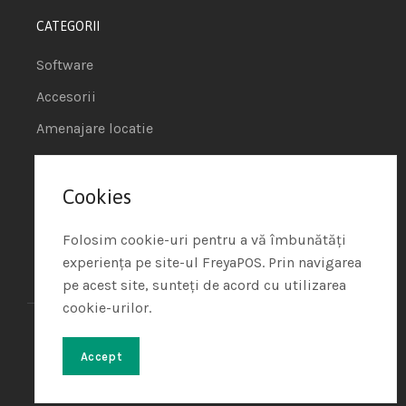
CATEGORII
Software
Accesorii
Amenajare locatie
POS - Puncte de vanzare
Cookies
Termeni si conditii
Politica de Cookie
Folosim cookie-uri pentru a vă îmbunătăți
experiența pe site-ul FreyaPOS. Prin navigarea
Protectia Datelor cu Caracter Personal
pe acest site, sunteți de acord cu utilizarea
cookie-urilor.
Freya Shop – All rights reserved
© 2024. Developed with
♥
by
Soft Tehnica
Accept