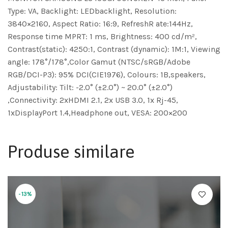
Type: VA, Backlight: LEDbacklight, Resolution:
3840×2160, Aspect Ratio: 16:9, RefreshR ate:144Hz,
Response time MPRT: 1 ms, Brightness: 400 cd/m²,
Contrast(static): 4250:1, Contrast (dynamic): 1M:1, Viewing
angle: 178°/178°,Color Gamut (NTSC/sRGB/Adobe
RGB/DCI-P3): 95% DCI(CIE1976), Colours: 1B,speakers,
Adjustability: Tilt: -2.0° (±2.0°) ~ 20.0° (±2.0°)
,Connectivity: 2xHDMI 2.1, 2x USB 3.0, 1x Rj-45,
1xDisplayPort 1.4,Headphone out, VESA: 200×200
Produse similare
-13%