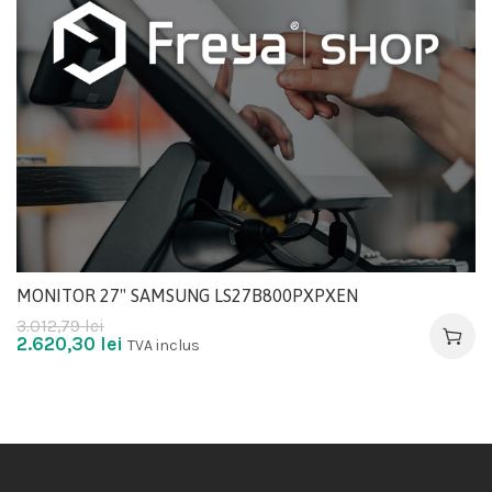
MONITOR 27" SAMSUNG LS27B800PXPXEN
3.012,79
lei
2.620,30
lei
TVA inclus