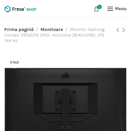
0
Meniu
Prima pagină
Monitoare
Monitor Gaming
Corsair XENEON UHD, rezolutie 3840×2160, IPS
144 Hz
SOLD