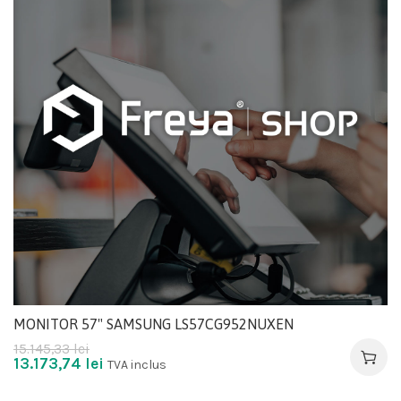
MONITOR 57" SAMSUNG LS57CG952NUXEN
15.145,33
lei
13.173,74
lei
TVA inclus