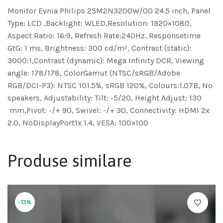
Monitor Evnia Philips 25M2N3200W/00 24.5 inch, Panel
Type: LCD ,Backlight: WLED,Resolution: 1920×1080,
Aspect Ratio: 16:9, Refresh Rate:240Hz, Responsetime
GtG: 1 ms, Brightness: 300 cd/m², Contrast (static):
3000:1,Contrast (dynamic): Mega Infinity DCR, Viewing
angle: 178/178, ColorGamut (NTSC/sRGB/Adobe
RGB/DCI-P3): NTSC 101.5%, sRGB 120%, Colours:1.07B, No
speakers, Adjustability: Tilt: -5/20, Height Adjust: 130
mm,Pivot: -/+ 90, Swivel: -/+ 30, Connectivity: HDMI 2x
2.0, NoDisplayPort1x 1.4, VESA: 100×100
Produse similare
-13%