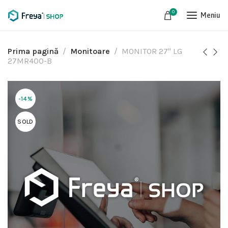
0
Meniu
Prima pagină
Monitoare
MONITOR 27" LG
27MR400-B
-14%
SOLD