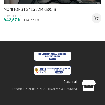
MONITOR 31.5" LG 32MR50C-B
1.086,96
lei
942,57
lei
TVA inclus
Bucuresti
Strada Splaiul Unirii 76, Clădirea A, Sector 4