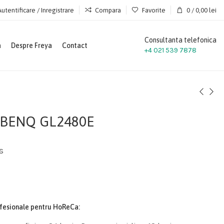
Autentificare / Inregistrare
Compara
Favorite
0
/
0,00
lei
Consultanta telefonica
a
Despre Freya
Contact
+4 021 539 7878
 BENQ GL2480E
s
ofesionale pentru HoReCa: