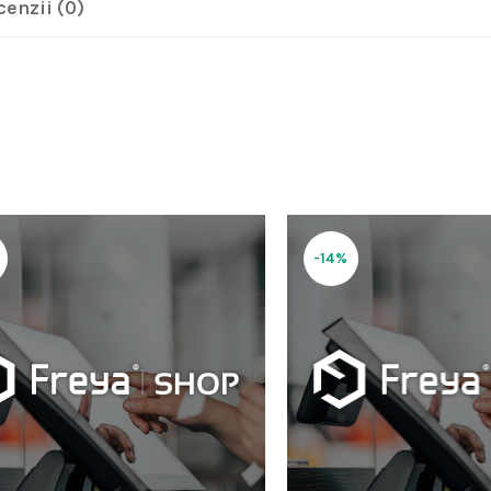
cenzii (0)
-14%