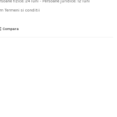
rsoane fizice: 24 luni - Persoane juridice: 12 luni
m Termeni si conditii
Compara