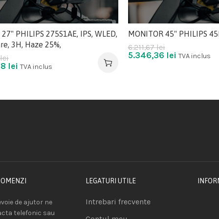
 27" PHILIPS 275S1AE, IPS, WLED,
MONITOR 45" PHILIPS 4
are, 3H, Haze 25%,
6.211,67
lei
5.346,36
lei
TVA inclus
lei
48
lei
TVA inclus
COMENZI
LEGATURI UTILE
INFOR
Intrebari frecvente
voie de ajutor ne
acta telefonic sau
Contul meu