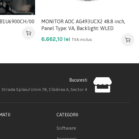
5B1U6900CH/00
MONITOR AOC AG493UCX2 48.8 inch,
Panel Type: VA, Backlight: WLED
6.662,10
lei
TVA inclus
Bucuresti
Strada Splaiul Unirii 76, Clădirea A, Sector 4
MATII
CATEGORII
Software
Accesorii