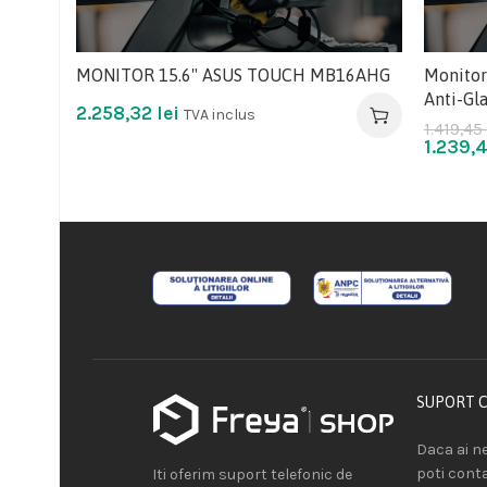
MONITOR 15.6" ASUS TOUCH MB16AHG
Monitor
Anti-Gl
2.258,32
lei
TVA inclus
1.419,45
1.239,
SUPORT 
Daca ai ne
poti cont
Iti oferim suport telefonic de