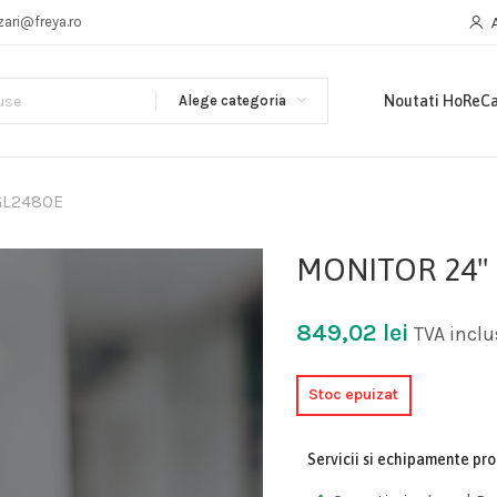
zari@freya.ro
Alege categoria
Noutati HoReC
GL2480E
MONITOR 24"
849,02
lei
TVA inclu
Stoc epuizat
Servicii si echipamente pr