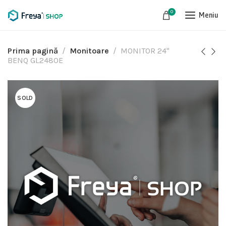
0
Meniu
Prima pagină
Monitoare
MONITOR 24"
BENQ GL2480E
SOLD