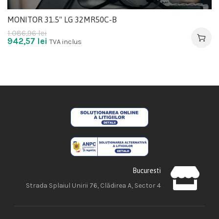
MONITOR 31.5" LG 32MR50C-B
1.086,96
lei
942,57
lei
TVA inclus
Bucuresti
Strada Splaiul Unirii 76, Clădirea A, Sector 4