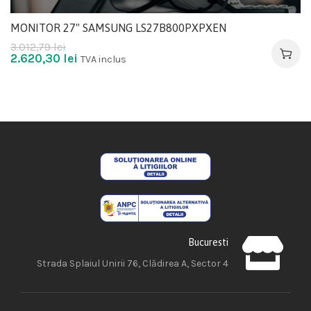
MONITOR 27" SAMSUNG LS27B800PXPXEN
3.012,79
lei
2.620,30
lei
TVA inclus
Bucuresti
Strada Splaiul Unirii 76, Clădirea A, Sector 4