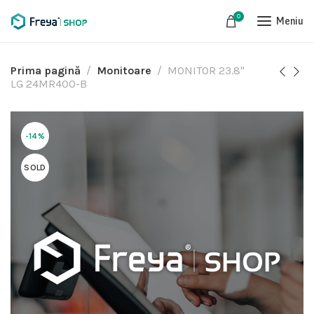
0
Meniu
Prima pagină
Monitoare
MONITOR 23.8"
LG 24MR400-B
-14%
SOLD