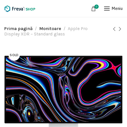
0
Meniu
Prima pagină
Monitoare
Apple Pro
Display XDR – Standard glass
SOLD