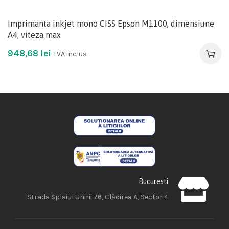
Imprimanta inkjet mono CISS Epson M1100, dimensiune
A4, viteza max
948,68
lei
TVA inclus
Bucuresti
Strada Splaiul Unirii 76, Clădirea A, Sector 4