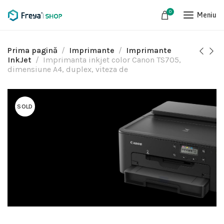
0
Meniu
Prima pagină
Imprimante
Imprimante
InkJet
Imprimanta inkjet color Canon TS705,
dimensiune A4, duplex, viteza de
SOLD