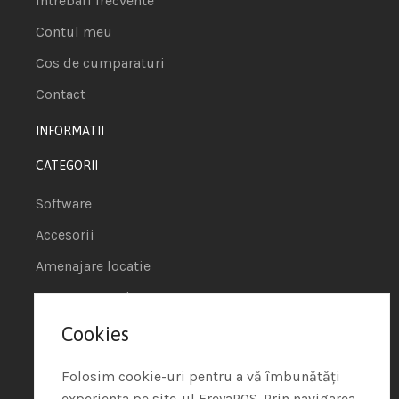
Intrebari frecvente
Contul meu
Cos de cumparaturi
Contact
INFORMATII
CATEGORII
Software
Accesorii
Amenajare locatie
POS - Puncte de vanzare
Cookies
Termeni si conditii
Politica de Cookie
Folosim cookie-uri pentru a vă îmbunătăți
experiența pe site-ul FreyaPOS. Prin navigarea