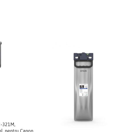
I-321M,
l, pentru Canon