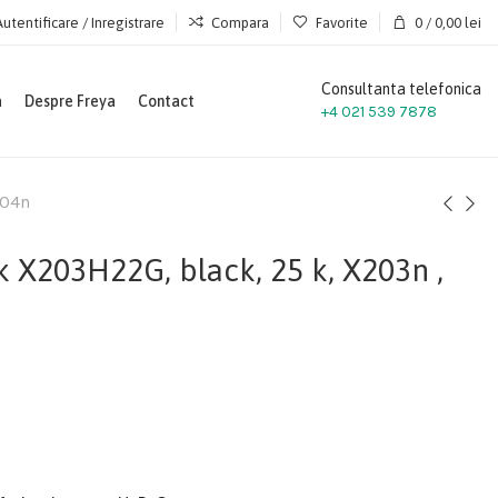
Autentificare / Inregistrare
Compara
Favorite
0
/
0,00
lei
Consultanta telefonica
a
Despre Freya
Contact
+4 021 539 7878
204n
X203H22G, black, 25 k, X203n ,
s