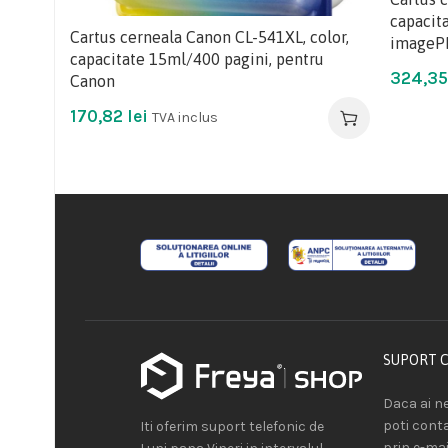
capacit
Cartus cerneala Canon CL-541XL, color,
imageP
capacitate 15ml/400 pagini, pentru
324,3
Canon
170,82
lei
TVA inclus
SUPORT 
Daca ai ne
poti cont
Iti oferim suport telefonic de
prin e-mai