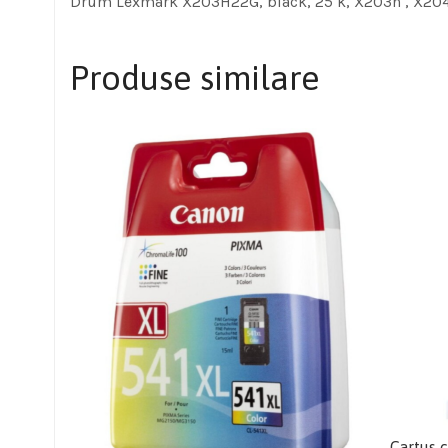
Drum Lexmark X203H22G, black, 25 k, X203n , X20
Produse similare
Cartus 