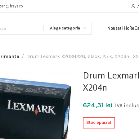
zari@freya.ro
Alege categoria
Noutati HoReC
primante
Drum Lexmark X203H22G, black, 25 k, X203n , X
Drum Lexmark 
X204n
624,31
lei
TVA inclu
Stoc epuizat