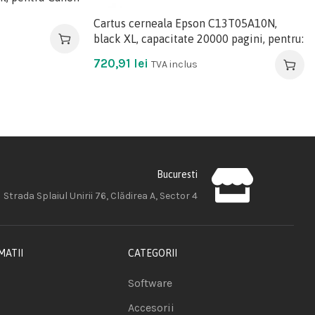
Cartus cerneala Epson C13T05A10N,
black XL, capacitate 20000 pagini, pentru:
720,91
lei
TVA inclus
Bucuresti
Strada Splaiul Unirii 76, Clădirea A, Sector 4
MATII
CATEGORII
Software
Accesorii