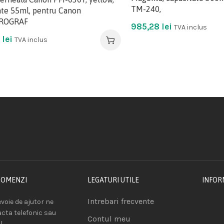
TM-240,
ate 55ml, pentru Canon
ROGRAF
985,28
lei
TVA inclus
5
lei
TVA inclus
COMENZI
LEGATURI UTILE
INFOR
Intrebari frecvente
voie de ajutor ne
acta telefonic sau
Contul meu
l.