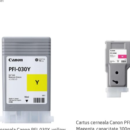
4n
Cartus cerneala Canon PF
Magenta, capacitate 300m
cerneala Canon PFI-030Y, yellow,