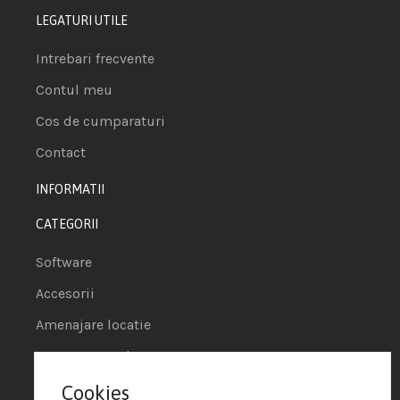
LEGATURI UTILE
Intrebari frecvente
Contul meu
Cos de cumparaturi
Contact
INFORMATII
CATEGORII
Software
Accesorii
Amenajare locatie
POS - Puncte de vanzare
Cookies
Termeni si conditii