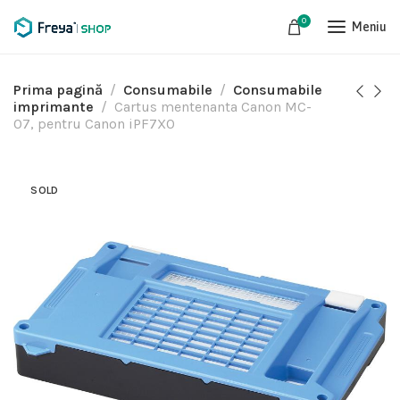
0
Meniu
Prima pagină
Consumabile
Consumabile
imprimante
Cartus mentenanta Canon MC-
07, pentru Canon iPF7X0
SOLD