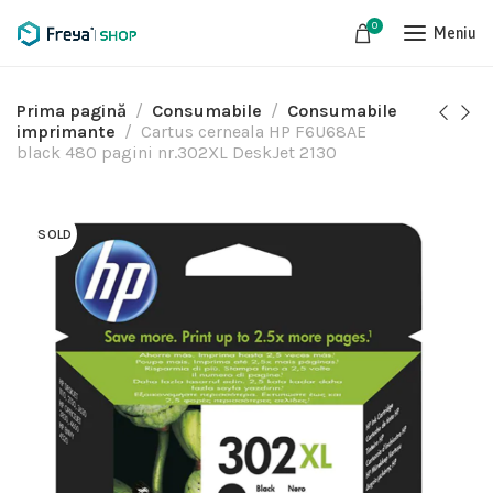
0
Meniu
Prima pagină
Consumabile
Consumabile
imprimante
Cartus cerneala HP F6U68AE
black 480 pagini nr.302XL DeskJet 2130
SOLD