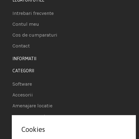
Intrebari frecvente
Contul meu
Cos de cumparaturi
Contact
INFORMATII
CATEGORII
Software
Accesorii
Amenajare locatie
POS - Puncte de vanzare
Cookies
Termeni si conditii