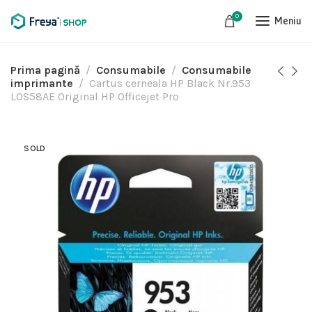
0
Meniu
Prima pagină
Consumabile
Consumabile
imprimante
Cartus cerneala HP Black Nr.953
L0S58AE Original HP Officejet Pro
SOLD