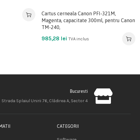
Cartus cerneala Canon PFI-321M,
Magenta, capacitate 300ml, pentru Canon
TM-240,
985,28
lei
TVA inclus
Bucuresti
Strada Splaiul Unirii 76, Clădirea A, Sector 4
MATII
CATEGORII
Software