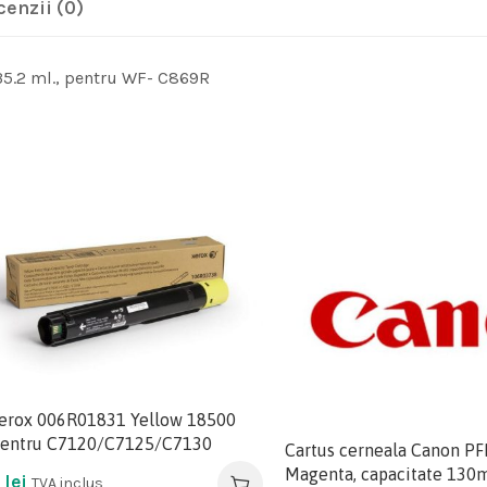
cenzii (0)
35.2 ml., pentru WF- C869R
erox 006R01831 Yellow 18500
pentru C7120/C7125/C7130
Cartus cerneala Canon PF
Magenta, capacitate 130m
2
lei
TVA inclus