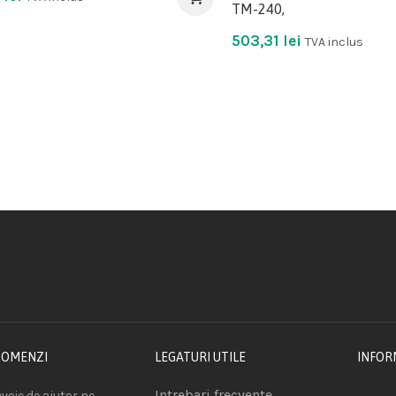
TM-240,
503,31
lei
TVA inclus
COMENZI
LEGATURI UTILE
INFOR
Intrebari frecvente
voie de ajutor ne