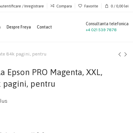
Autentificare / Inregistrare
Compara
Favorite
0
/
0,00
lei
Consultanta telefonica
a
Despre Freya
Contact
+4 021 539 7878
te 84k pagini, pentru
la Epson PRO Magenta, XXL,
 pagini, pentru
lus