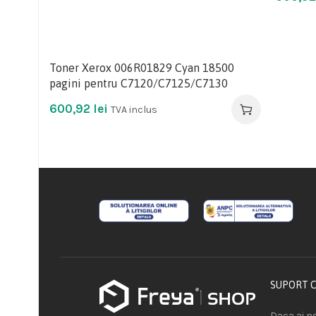
Toner Xerox 006R01829 Cyan 18500
pagini pentru C7120/C7125/C7130
600,92
lei
TVA inclus
SUPORT 
Daca ai ne