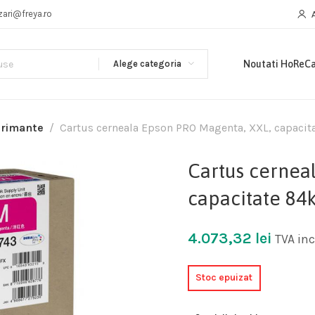
zari@freya.ro
Alege categoria
Noutati HoReC
primante
Cartus cerneala Epson PRO Magenta, XXL, capacita
Cartus cernea
capacitate 84k
4.073,32
lei
TVA inc
Stoc epuizat