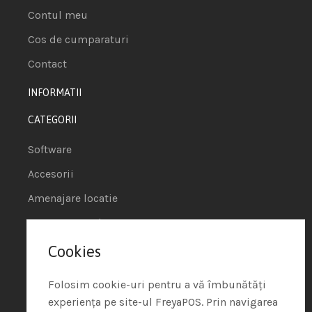
Contul meu
Cos de cumparaturi
Contact
INFORMATII
CATEGORII
Software
Accesorii
Amenajare locatie
POS - Puncte de vanzare
Cookies
Termeni si conditii
Politica de Cookie
Folosim cookie-uri pentru a vă îmbunătăți
experiența pe site-ul FreyaPOS. Prin navigarea
Protectia Datelor cu Caracter Personal