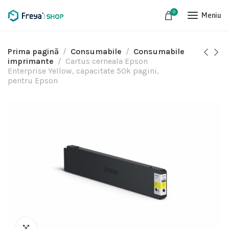
0
Meniu
Prima pagină
Consumabile
Consumabile
imprimante
Cartus cerneala Epson
Enterprise Yellow, capacitate 50k pagini,
pentru Epson