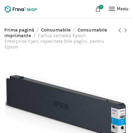
0
Meniu
Prima pagină
Consumabile
Consumabile
imprimante
Cartus cerneala Epson
Enterprise Cyan, capacitate 50k pagini, pentru
Epson