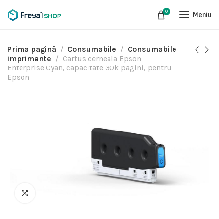
0
Meniu
Prima pagină
Consumabile
Consumabile
imprimante
Cartus cerneala Epson
Enterprise Cyan, capacitate 30k pagini, pentru
Epson