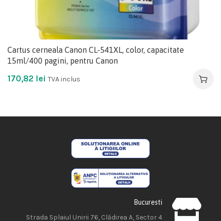
Cartus cerneala Canon CL-541XL, color, capacitate
15ml/400 pagini, pentru Canon
170,82
lei
TVA inclus
Bucuresti
Strada Splaiul Unirii 76, Clădirea A, Sector 4