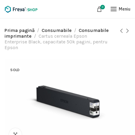
0
Meniu
Prima pagină
Consumabile
Consumabile
imprimante
Cartus cerneala Epson
Enterprise Black, capacitate 50k pagini, pentru
Epson
SOLD