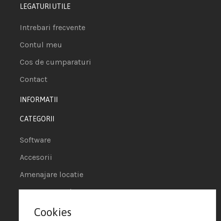
LEGATURI UTILE
Intrebari frecvente
Contul meu
Cos de cumparaturi
Contact
INFORMATII
CATEGORII
Software
Accesorii
Amenajare locatie
POS - Puncte de vanzare
Cookies
Termeni si conditii