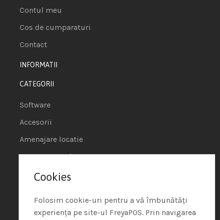
Contul meu
Cos de cumparaturi
Contact
INFORMATII
CATEGORII
Software
Accesorii
Amenajare locatie
POS - Puncte de vanzare
Cookies
Termeni si conditii
Politica de Cookie
Folosim cookie-uri pentru a vă îmbunătăți
experiența pe site-ul FreyaPOS. Prin navigarea
Protectia Datelor cu Caracter Personal