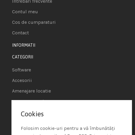
Intrebari frecvente
Contul meu
Cos de cumparaturi
Contact
INFORMATII
CATEGORII
Software
Accesorii
Amenajare locatie
POS - Puncte de vanzare
Cookies
Termeni si conditii
Politica de Cookie
Folosim cookie-uri pentru a vă îmbunătăți