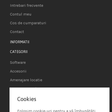
Intrebari frecvente
Contul meu
Cos de cumparaturi
Contact
INFORMATII
CATEGORII
Software
Accesorii
Amenajare locatie
POS - Puncte de vanzare
Cookies
Termeni si conditii
Politica de Cookie
Folosim cookie-uri pentru a vă îmbunătăți