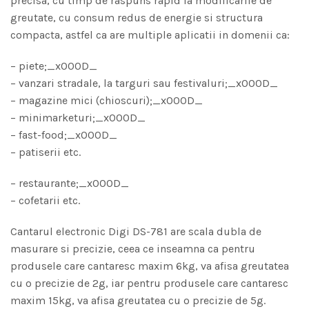
precisa, cu timp de raspuns rapid la modificarile de
greutate, cu consum redus de energie si structura
compacta, astfel ca are multiple aplicatii in domenii ca:
– piete;_x000D_
– vanzari stradale, la targuri sau festivaluri;_x000D_
– magazine mici (chioscuri);_x000D_
– minimarketuri;_x000D_
– fast-food;_x000D_
– patiserii etc.
– restaurante;_x000D_
– cofetarii etc.
Cantarul electronic Digi DS-781 are scala dubla de
masurare si precizie, ceea ce inseamna ca pentru
produsele care cantaresc maxim 6kg, va afisa greutatea
cu o precizie de 2g, iar pentru produsele care cantaresc
maxim 15kg, va afisa greutatea cu o precizie de 5g.