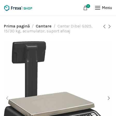
0
Meniu
Prima pagină
Cantare
Cantar Dibal G325,
15/30 kg, acumulator, suport afisaj