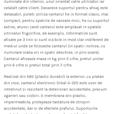
iluminate din interior, unul orientat catre utilizator iar
celalalt catre client. Deoarece suportul pentru afisaj este
detasabil, puteti utiliza cantarul fie in format clasic, mai
compact, pentru spatiile de vanzare mici, fie cu suportul
extins, atunci cand cantarul este amplasat in spatele
vitrinelor frigorifice, de exemplu. Informatiile sunt
afisate pe 3 linii si sunt vizibile in mod clar indiferent de
mediul unde se foloseste cantarul (in spatii inchise, cu
iluminare slaba ori in spatii deschise, in plin soare).
Cantarul afiseaza masa in kg prin 5 cifre, pretul unitar
prin 6 cifre si pretul total prin 7 cifre.
Realizat din ABS (plastic durabil) la exterior, cu platan
din inox, cantarul electronic Dibal G-325 este usor de
intretinut si rezistent la deteriorari accidentale, precum
zgarieri sau ciobiri. O membrana din plastic,
impermeabila, protejeaza tastatura de stropiri
accidentale, dar si de efectele prafului. Suporturile