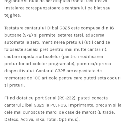
reglabile si bula de aer dispusa frontal faciliteaza
instalarea corespunzatoare a cantarului pe blat sau
tejghea.
Tastatura cantarului Dibal G325 este compusa din 18
butoane (9×2) si permite: setarea tarei, aducerea
automata la zero, mentinerea pretului (util cand se
foloseste acelasi pret pentru mai multe cantariri),
cautare rapida a articolelor (pentru modificarea
preturilor articolelor programate), pornirea/oprirea
dispozitivului. Cantarul G325 are capacitate de
memorare de 100 articole pentru care puteti seta coduri
si preturi.
Fiind dotat cu port Serial (RS-232), puteti conecta
cantarulDibal G325 la PC, POS, imprimante, precum si la
cele mai cunoscute marci de case de marcat (Eltrade,
Datecs, Activa, Elka, Total, Optimus).