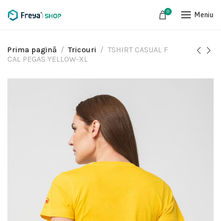
0
Meniu
Prima pagină
Tricouri
TSHIRT CASUAL F
CAL PEGAS YELLOW-XL