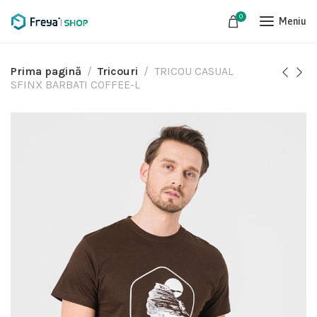
0
Meniu
Prima pagină
Tricouri
TRICOU CASUAL
SFINX BARBATI COFFEE-L