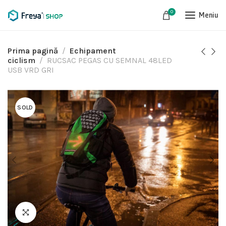
0
Meniu
Prima pagină
Echipament
ciclism
RUCSAC PEGAS CU SEMNAL 48LED
USB VRD GRI
SOLD