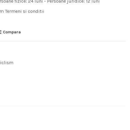
rsoane fizice: 24 luni - Persoane juridice: 12 luni
m Termeni si conditii
Compara
iclism