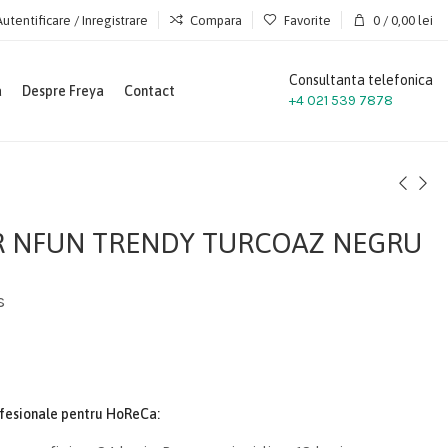
Autentificare / Inregistrare
Compara
Favorite
0
/
0,00
lei
Consultanta telefonica
a
Despre Freya
Contact
+4 021 539 7878
 NFUN TRENDY TURCOAZ NEGRU
s
ofesionale pentru HoReCa: