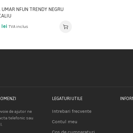
 UMAR NFUN TRENDY NEGRU
ALIU
2
lei
TVA inclus
COMENZI
LEGATURI UTILE
INFOR
Intrebari frecvente
voie de ajutor ne
acta telefonic sau
Contul meu
l.
Cos de cumparaturi