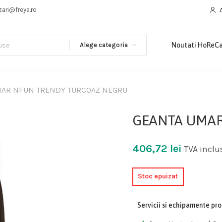
zari@freya.ro
Alege categoria
Noutati HoReC
MAR NFUN TRENDY TURCOAZ NEGRU
GEANTA UMAR
406,72
lei
TVA inclu
Stoc epuizat
Servicii si echipamente pr