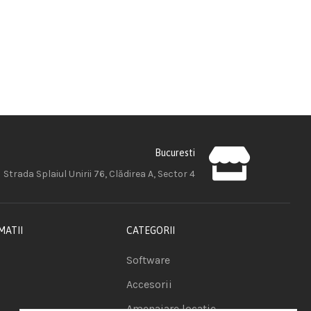
Bucuresti
Strada Splaiul Unirii 76, Clădirea A, Sector 4
MATII
CATEGORII
Software
Accesorii
Amenajare locatie