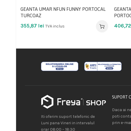
GEANTA UMAR NFUN FUNNY PORTOCAL
GEANTA
TURCOAZ
PORTOC
355,87
lei
406,7
TVA inclus
SUPORT 
Daca ai ne
poti cont
Iti oferim suport telefonic de
prin e-mai
Luni pana Vineri in intervalul
orar 08:00 – 18:30