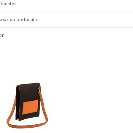
ducator
coaz cu portocaliu
on