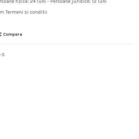
rsoane fizice: 24 luni - Persoane juridice: 12 luni
m Termeni si conditii
Compara
-S