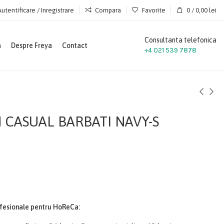
Autentificare / Inregistrare
Compara
Favorite
0
/
0,00
lei
Consultanta telefonica
a
Despre Freya
Contact
+4 021 539 7878
CASUAL BARBATI NAVY-S
ofesionale pentru HoReCa: