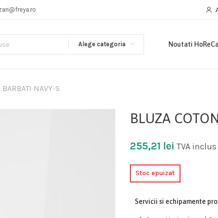
zari@freya.ro
Alege categoria
Noutati HoReC
 BARBATI NAVY-S
BLUZA COTON 
255,21
lei
TVA inclus
Stoc epuizat
Servicii si echipamente pr