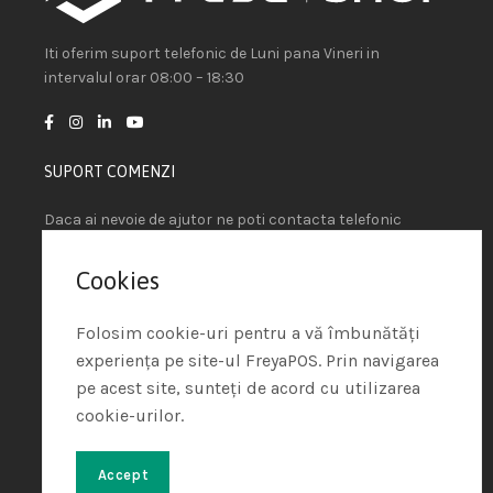
Iti oferim suport telefonic de Luni pana Vineri in
intervalul orar 08:00 – 18:30
SUPORT COMENZI
Daca ai nevoie de ajutor ne poti contacta telefonic
sau prin e-mail.
Cookies
+4 021.636.70.85
sales@freyapos.com
Folosim cookie-uri pentru a vă îmbunătăți
experiența pe site-ul FreyaPOS. Prin navigarea
LEGATURI UTILE
pe acest site, sunteți de acord cu utilizarea
cookie-urilor.
Intrebari frecvente
Contul meu
Accept