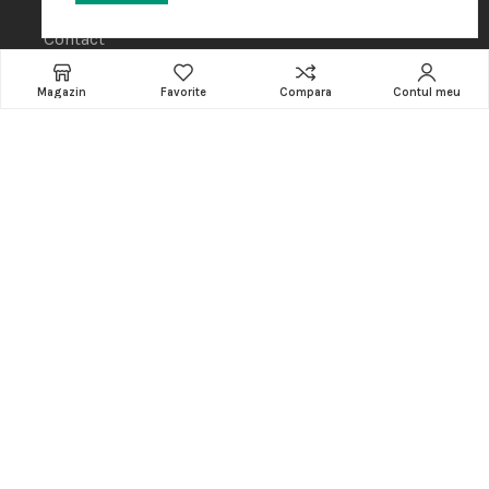
Cos de cumparaturi
Contact
INFORMATII
Magazin
Favorite
Compara
Contul meu
CATEGORII
Software
Accesorii
Amenajare locatie
POS - Puncte de vanzare
Termeni si conditii
Politica de Cookie
Protectia Datelor cu Caracter Personal